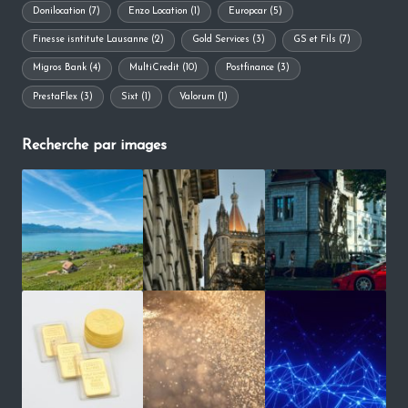
Donilocation
(7)
Enzo Location
(1)
Europcar
(5)
Finesse isntitute Lausanne
(2)
Gold Services
(3)
GS et Fils
(7)
Migros Bank
(4)
MultiCredit
(10)
Postfinance
(3)
PrestaFlex
(3)
Sixt
(1)
Valorum
(1)
Recherche par images