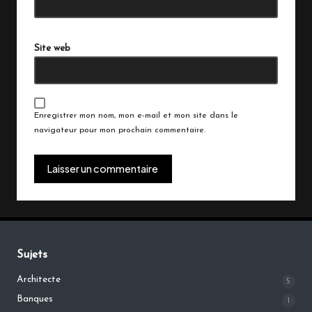
r
n
a
Site web
ti
v
e:
Enregistrer mon nom, mon e-mail et mon site dans le
navigateur pour mon prochain commentaire.
Sujets
Architecte
5
Banques
1