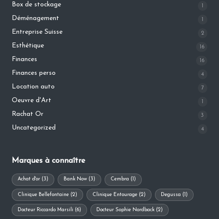
Box de stockage
1
Déménagement
1
Entreprise Suisse
2
Esthétique
16
Finances
16
Finances perso
4
Location auto
7
Oeuvre d'Art
1
Rachat Or
3
Uncategorized
4
Marques à connaître
Achat d'or
(3)
Bank Now
(3)
Cembra
(1)
Clinique Bellefontaine
(2)
Clinique Entourage
(2)
Degussa
(1)
Docteur Riccardo Marsili
(6)
Docteur Sophie Nordback
(2)