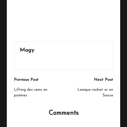
Magy
View All Posts
Post
Previous Post
Next Post
navigation
Lifting des seins en
Lexique rachat or en
poèmes
Suisse
Comments
No comments yet. Why don’t you start the discussion?