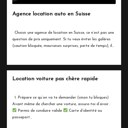
Agence location auto en Suisse
By
Marinois
avril 28, 2026
Posted
by
Choisir une agence de location en Suisse, ce n’est pas une
question de prix uniquement. Si tu veux éviter les galères
(caution bloquée, mauvaises surprises, perte de temps), il…
Read More
Location voiture pas chère rapide
By
Marinois
avril 28, 2026
Posted
by
1. Prépare ce qu’on va te demander (sinon tu bloques)
Avant même de chercher une voiture, assure-toi d’avoir :
Permis de conduire valide
Carte d’identité ou
passeport…
Read More