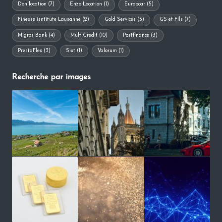
Donilocation
(7)
Enzo Location
(1)
Europcar
(5)
Finesse isntitute Lausanne
(2)
Gold Services
(3)
GS et Fils
(7)
Migros Bank
(4)
MultiCredit
(10)
Postfinance
(3)
PrestaFlex
(3)
Sixt
(1)
Valorum
(1)
Recherche par images