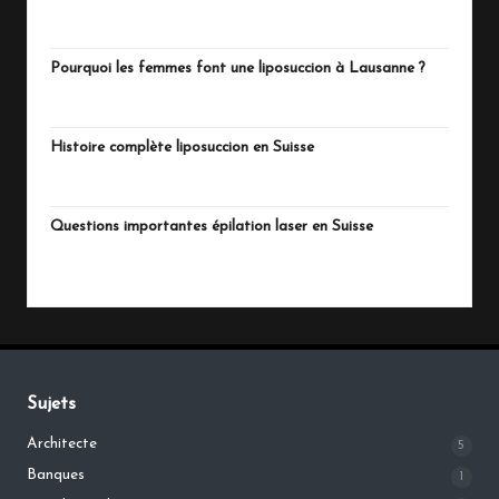
juillet 13, 2026
Pourquoi les femmes font une liposuccion à Lausanne ?
juillet 4, 2026
Histoire complète liposuccion en Suisse
juillet 3, 2026
Questions importantes épilation laser en Suisse
juillet 1, 2026
Sujets
Architecte
5
Banques
1