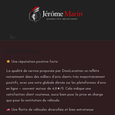
E
Skip
to
n
content
t
r
e
Donilocation
p
Une réputation positive forte
r
La qualité de service proposée par DoniLocation se reflète
e
notamment dans des milliers d’avis clients très majoritairement
n
positifs, avec une note globale élevée sur les plateformes d’avis
en ligne — souvent autour de 4,8★/5. Cela indique une
d
satisfaction client soutenue, aussi bien pour la prise en charge
r
que pour la restitution du véhicule.
e
Une flotte de véhicules diversifiée et bien entretenue