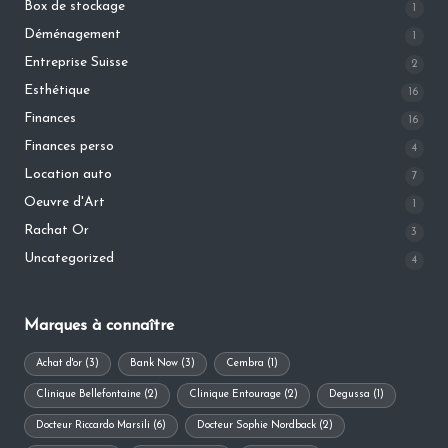
Box de stockage
1
Déménagement
1
Entreprise Suisse
2
Esthétique
16
Finances
16
Finances perso
4
Location auto
7
Oeuvre d'Art
1
Rachat Or
3
Uncategorized
4
Marques à connaître
Achat d'or
(3)
Bank Now
(3)
Cembra
(1)
Clinique Bellefontaine
(2)
Clinique Entourage
(2)
Degussa
(1)
Docteur Riccardo Marsili
(6)
Docteur Sophie Nordback
(2)