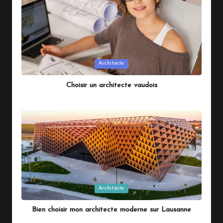
Posted
Architecte
in
Choisir un architecte vaudois
By
Magy
juillet 20, 2026
Posted
by
Posted
Architecte
in
Bien choisir mon architecte moderne sur Lausanne
By
Magy
juillet 18, 2026