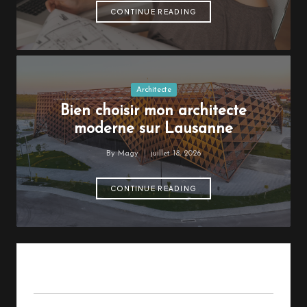
e
CONTINUE READING
n
S
u
Posted
Architecte
i
in
Bien choisir mon architecte
s
moderne sur Lausanne
s
By
Magy
juillet 18, 2026
Posted
e
by
CONTINUE READING