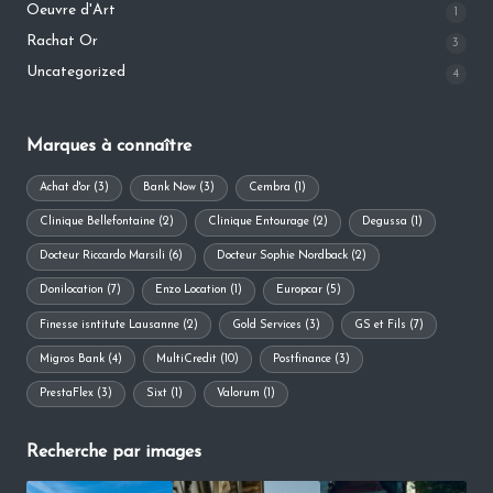
Oeuvre d'Art
1
Rachat Or
3
Uncategorized
4
Marques à connaître
Achat d'or
(3)
Bank Now
(3)
Cembra
(1)
Clinique Bellefontaine
(2)
Clinique Entourage
(2)
Degussa
(1)
Docteur Riccardo Marsili
(6)
Docteur Sophie Nordback
(2)
Donilocation
(7)
Enzo Location
(1)
Europcar
(5)
Finesse isntitute Lausanne
(2)
Gold Services
(3)
GS et Fils
(7)
Migros Bank
(4)
MultiCredit
(10)
Postfinance
(3)
PrestaFlex
(3)
Sixt
(1)
Valorum
(1)
Recherche par images