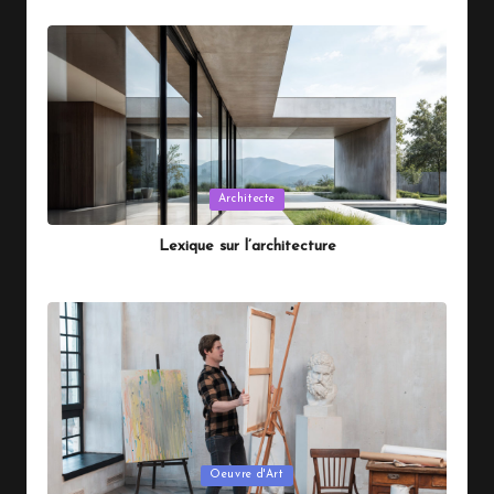
Posted
by
Posted
Architecte
in
Lexique sur l’architecture
By
Magy
juillet 15, 2026
Posted
by
Posted
Oeuvre d'Art