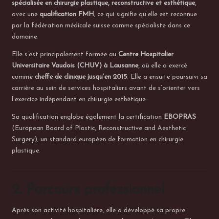
e
spécialisée en chirurgie plastique, reconstructive et esthétique
,
avec une
qualification FMH
, ce qui signifie qu’elle est reconnue
n
par la fédération médicale suisse comme spécialiste dans ce
S
domaine.
u
Elle s’est principalement formée au
Centre Hospitalier
Universitaire Vaudois (CHUV) à Lausanne
, où elle a exercé
i
comme
cheffe de clinique jusqu’en 2015
. Elle a ensuite poursuivi sa
s
carrière au sein de services hospitaliers avant de s’orienter vers
l’exercice indépendant en chirurgie esthétique.
s
Sa qualification englobe également la certification
EBOPRAS
e
(European Board of Plastic, Reconstructive and Aesthetic
Surgery), un standard européen de formation en chirurgie
plastique.
2. Parcours professionnel
Après son activité hospitalière, elle a développé sa propre