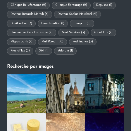
Clinique Bellefontaine
(2)
Clinique Entourage
(2)
Degussa
(1)
Docteur Riccardo Marsili
(6)
Docteur Sophie Nordback
(2)
Donilocation
(7)
Enzo Location
(1)
Europcar
(5)
Finesse isntitute Lausanne
(2)
Gold Services
(3)
GS et Fils
(7)
Migros Bank
(4)
MultiCredit
(10)
Postfinance
(3)
PrestaFlex
(3)
Sixt
(1)
Valorum
(1)
Recherche par images