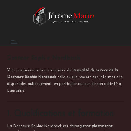
E
Skip
to
n
content
t
r
e
Docteur Sophie Nordback
p
Voici une présentation structurée de
la qualité de service de la
r
Docteure Sophie Nordback
, telle qu’elle ressort des informations
e
disponibles publiquement, en particulier autour de son activité à
Lausanne.
n
d
1. Qualifications et formation
r
e
La Docteure Sophie Nordback est
chirurgienne plasticienne