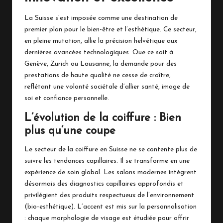
e
La Suisse s’est imposée comme une destination de
n
premier plan pour le bien-être et l’esthétique. Ce secteur,
S
en pleine mutation, allie la précision helvétique aux
dernières avancées technologiques. Que ce soit à
u
Genève, Zurich ou Lausanne, la demande pour des
i
prestations de haute qualité ne cesse de croître,
reflétant une volonté sociétale d’allier santé, image de
s
soi et confiance personnelle.
s
L’évolution de la coiffure : Bien
e
plus qu’une coupe
Le secteur de la coiffure en Suisse ne se contente plus de
suivre les tendances capillaires. Il se transforme en une
expérience de soin global. Les salons modernes intègrent
désormais des diagnostics capillaires approfondis et
privilégient des produits respectueux de l’environnement
(bio-esthétique). L’accent est mis sur la personnalisation
: chaque morphologie de visage est étudiée pour offrir