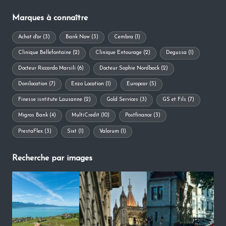
Marques à connaître
Achat d'or
(3)
Bank Now
(3)
Cembra
(1)
Clinique Bellefontaine
(2)
Clinique Entourage
(2)
Degussa
(1)
Docteur Riccardo Marsili
(6)
Docteur Sophie Nordback
(2)
Donilocation
(7)
Enzo Location
(1)
Europcar
(5)
Finesse isntitute Lausanne
(2)
Gold Services
(3)
GS et Fils
(7)
Migros Bank
(4)
MultiCredit
(10)
Postfinance
(3)
PrestaFlex
(3)
Sixt
(1)
Valorum
(1)
Recherche par images