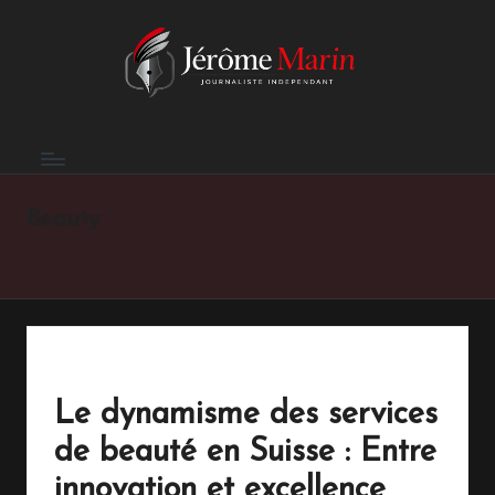
E
Skip
to
n
content
t
r
e
Beauty
p
r
e
n
d
Le dynamisme des services
r
de beauté en Suisse : Entre
e
innovation et excellence