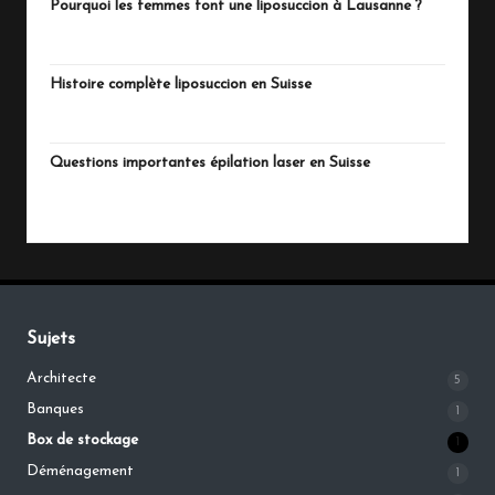
Pourquoi les femmes font une liposuccion à Lausanne ?
juillet 4, 2026
Histoire complète liposuccion en Suisse
juillet 3, 2026
Questions importantes épilation laser en Suisse
juillet 1, 2026
Sujets
Architecte
5
Banques
1
Box de stockage
1
Déménagement
1