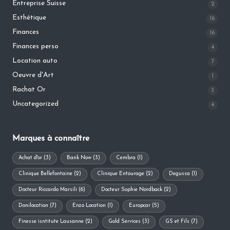
Entreprise Suisse
2
Esthétique
16
Finances
16
Finances perso
4
Location auto
7
Oeuvre d'Art
1
Rachat Or
3
Uncategorized
4
Marques à connaître
Achat d'or
(3)
Bank Now
(3)
Cembra
(1)
Clinique Bellefontaine
(2)
Clinique Entourage
(2)
Degussa
(1)
Docteur Riccardo Marsili
(6)
Docteur Sophie Nordback
(2)
Donilocation
(7)
Enzo Location
(1)
Europcar
(5)
Finesse isntitute Lausanne
(2)
Gold Services
(3)
GS et Fils
(7)