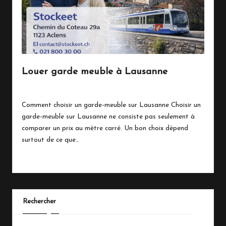
e
n
S
u
Louer garde meuble à Lausanne
i
By
Magy
mars 31, 2026
s
Posted
by
Comment choisir un garde-meuble sur Lausanne Choisir un
s
garde-meuble sur Lausanne ne consiste pas seulement à
e
comparer un prix au mètre carré. Un bon choix dépend
surtout de ce que…
Read More
Rechercher