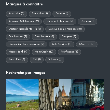
Marques à connaître
Achat d'or
(3)
Bank Now
(3)
Cembra
(1)
Clinique Bellefontaine
(2)
Clinique Entourage
(2)
Degussa
(1)
Docteur Riccardo Marsili
(6)
Docteur Sophie Nordback
(2)
Donilocation
(7)
Enzo Location
(1)
Europcar
(5)
Finesse isntitute Lausanne
(2)
Gold Services
(3)
GS et Fils
(7)
Migros Bank
(4)
MultiCredit
(10)
Postfinance
(3)
PrestaFlex
(3)
Sixt
(1)
Valorum
(1)
Recherche par images