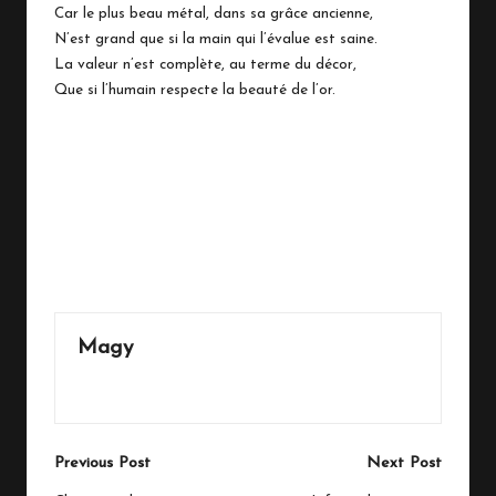
Car le plus beau métal, dans sa grâce ancienne,
N’est grand que si la main qui l’évalue est saine.
La valeur n’est complète, au terme du décor,
Que si l’humain respecte la beauté de l’or.
Last updated on mai 14, 2026
Magy
View All Posts
Post
Previous Post
Next Post