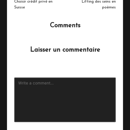
navigation
Choisir crédit privé en
Lifting des seins en
Suisse
poèmes
Comments
No comments yet. Why don’t you start the discussion?
Laisser un commentaire
Votre adresse e-mail ne sera pas publiée.
Les champs
obligatoires sont indiqués avec
*