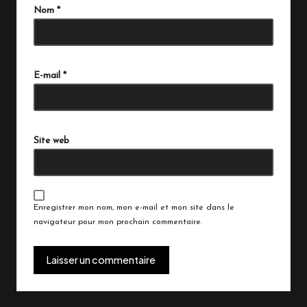
Nom
*
A
lt
E-mail
*
e
r
n
a
Site web
ti
v
e:
Enregistrer mon nom, mon e-mail et mon site dans le
navigateur pour mon prochain commentaire.