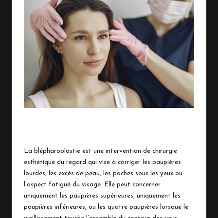
e
n
S
u
i
s
s
Cosmetologist holds hands near client's face. Woman with
e
cosmetologist. Lady in a beauty studio.
La blépharoplastie est une intervention de chirurgie
esthétique du regard qui vise à corriger les paupières
lourdes, les excès de peau, les poches sous les yeux ou
l’aspect fatigué du visage. Elle peut concerner
uniquement les paupières supérieures, uniquement les
paupières inférieures, ou les quatre paupières lorsque le