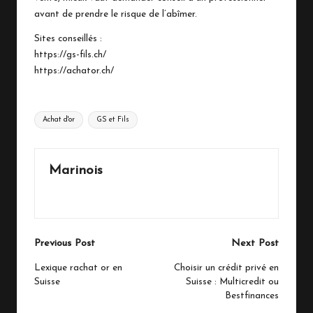
avant de prendre le risque de l’abîmer.
Sites conseillés :
https://gs-fils.ch/
https://achator.ch/
Tags:
Achat d'or
GS et Fils
Marinois
View All Posts
Post
Previous Post
Next Post
navigation
Lexique rachat or en
Choisir un crédit privé en
Suisse
Suisse : Multicredit ou
Bestfinances