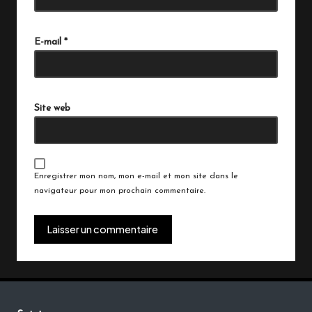
A
lt
E-mail
*
e
r
n
a
Site web
ti
v
e:
Enregistrer mon nom, mon e-mail et mon site dans le
navigateur pour mon prochain commentaire.