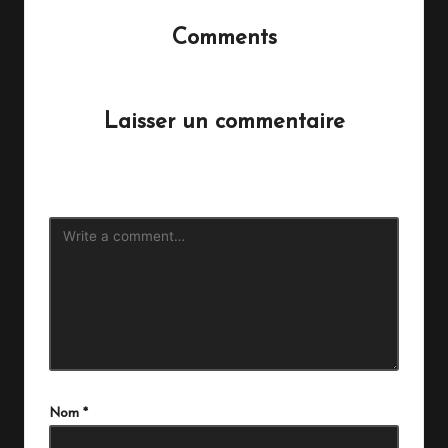
Comments
No comments yet. Why don’t you start the discussion?
Laisser un commentaire
Votre adresse e-mail ne sera pas publiée.
Les champs
obligatoires sont indiqués avec
*
Nom
*