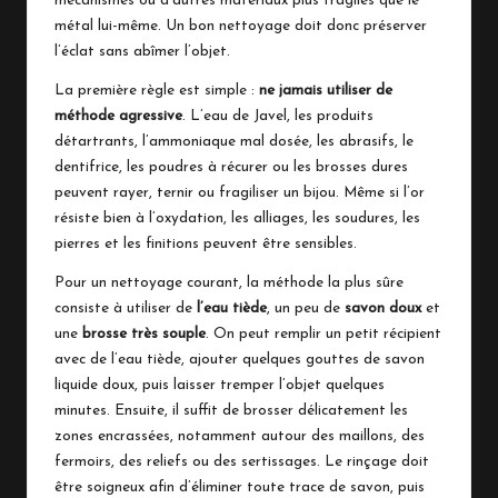
mécanismes ou d’autres matériaux plus fragiles que le
métal lui-même. Un bon nettoyage doit donc préserver
l’éclat sans abîmer l’objet.
La première règle est simple :
ne jamais utiliser de
méthode agressive
. L’eau de Javel, les produits
détartrants, l’ammoniaque mal dosée, les abrasifs, le
dentifrice, les poudres à récurer ou les brosses dures
peuvent rayer, ternir ou fragiliser un bijou. Même si l’or
résiste bien à l’oxydation, les alliages, les soudures, les
pierres et les finitions peuvent être sensibles.
Pour un nettoyage courant, la méthode la plus sûre
consiste à utiliser de
l’eau tiède
, un peu de
savon doux
et
une
brosse très souple
. On peut remplir un petit récipient
avec de l’eau tiède, ajouter quelques gouttes de savon
liquide doux, puis laisser tremper l’objet quelques
minutes. Ensuite, il suffit de brosser délicatement les
zones encrassées, notamment autour des maillons, des
fermoirs, des reliefs ou des sertissages. Le rinçage doit
être soigneux afin d’éliminer toute trace de savon, puis