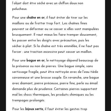
l’objet doit être séché avec un chiffon doux non
pelucheux.
Pour une
chaîne en or
, il faut éviter de tirer sur les
maillons ou de frotter trop fort. Les chaînes fines
peuvent se déformer ou se casser si elles sont manipulées
brusquement. Il vaut mieux les faire tremper doucement,
les passer entre les doigts avec précaution, puis les
sécher à plat. Si la chaîne est très emmêlée, il ne faut pas
forcer : une traction excessive peut casser un maillon.
Pour une
bague en or
, le nettoyage dépend beaucoup de
la présence ou non de pierres. Une bague simple, sans
sertissage fragile, peut être nettoyée avec de l’eau tiède
savonneuse et une brosse souple. En revanche, une bague
avec diamant, pierre précieuse, pierre fine, perle ou émail
demande plus de prudence. Certaines pierres supportent
mal les chocs thermiques, les produits chimiques ou les
trempages prolongés.
Pour les
bijoux sertis
, il faut éviter les gestes trop