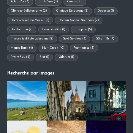
Achat d'or
(3)
Bank Now
(3)
Cembra
(1)
Clinique Bellefontaine
(2)
Clinique Entourage
(2)
Degussa
(1)
Docteur Riccardo Marsili
(6)
Docteur Sophie Nordback
(2)
Donilocation
(7)
Enzo Location
(1)
Europcar
(5)
Finesse isntitute Lausanne
(2)
Gold Services
(3)
GS et Fils
(7)
Migros Bank
(4)
MultiCredit
(10)
Postfinance
(3)
PrestaFlex
(3)
Sixt
(1)
Valorum
(1)
Recherche par images