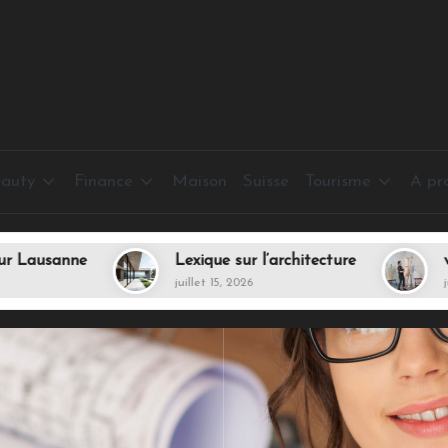
auty
Finance
Maison
Suisse
Tourisme
A pr
Lexique sur l’architecture
vendre de l’ar
juillet 15, 2026
juillet 13, 2026