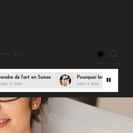
opos
Blog
t en Suisse
Pourquoi les femmes font une liposucc
juillet 4, 2026